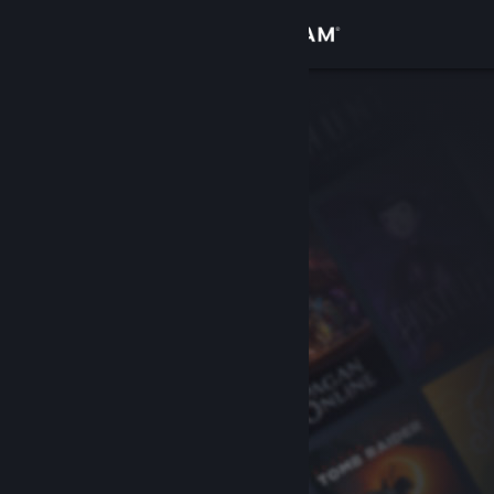
Iniciar sesión
Tienda
Comunidad
Acerca de
Soporte
Cambiar idioma
Obtener la aplicación de Steam Mobile
Ver versión clásica