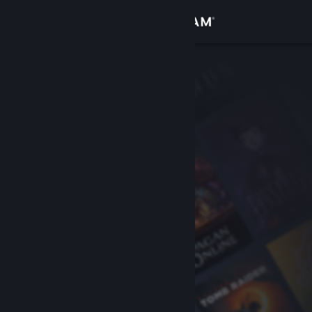
Iniciar sesión
Tienda
Comunidad
Acerca de
Soporte
Cambiar idioma
Obtener la aplicación de Steam Mobile
Ver versión clásica