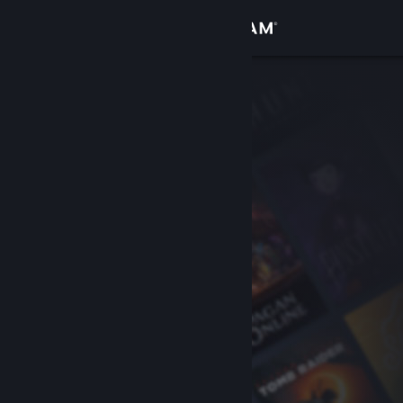
Iniciar sesión
Tienda
Comunidad
Acerca de
Soporte
Cambiar idioma
Obtener la aplicación de Steam Mobile
Ver versión clásica