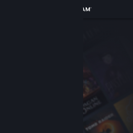
Iniciar sesión
Tienda
Comunidad
Acerca de
Soporte
Cambiar idioma
Obtener la aplicación de Steam Mobile
Ver versión clásica