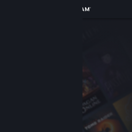
Iniciar sesión
Tienda
Comunidad
Acerca de
Soporte
Cambiar idioma
Obtener la aplicación de Steam Mobile
Ver versión clásica