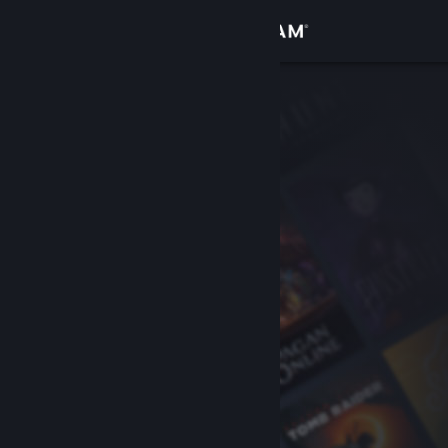
Iniciar sesión
Tienda
Comunidad
Acerca de
Soporte
Cambiar idioma
Obtener la aplicación de Steam Mobile
Ver versión clásica