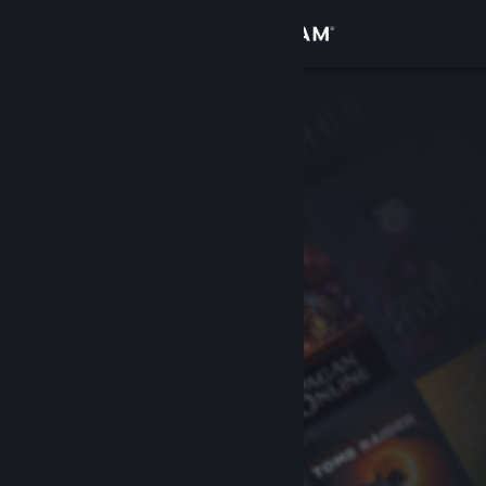
Iniciar sesión
Tienda
Comunidad
Acerca de
Soporte
Cambiar idioma
Obtener la aplicación de Steam Mobile
Ver versión clásica