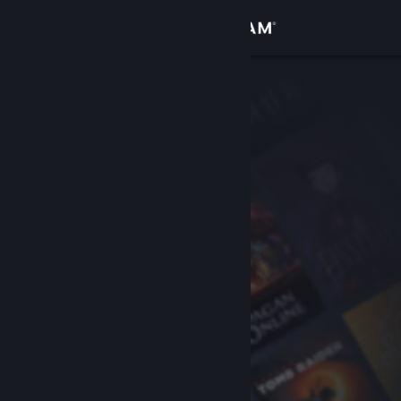
Iniciar sesión
Tienda
Comunidad
Acerca de
Soporte
Cambiar idioma
Obtener la aplicación de Steam Mobile
Ver versión clásica