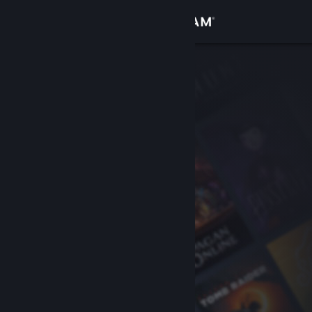
Iniciar sesión
Tienda
Comunidad
Acerca de
Soporte
Cambiar idioma
Obtener la aplicación de Steam Mobile
Ver versión clásica