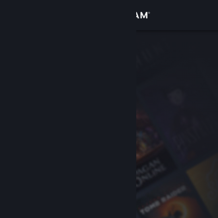
Iniciar sesión
Tienda
Comunidad
Acerca de
Soporte
Cambiar idioma
Obtener la aplicación de Steam Mobile
Ver versión clásica