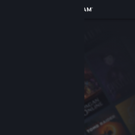
Iniciar sesión
Tienda
Comunidad
Acerca de
Soporte
Cambiar idioma
Obtener la aplicación de Steam Mobile
Ver versión clásica