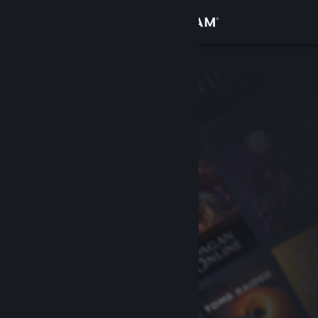
Iniciar sesión
Tienda
Comunidad
Acerca de
Soporte
Cambiar idioma
Obtener la aplicación de Steam Mobile
Ver versión clásica