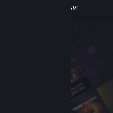
Iniciar sesión
Tienda
Comunidad
Acerca de
Soporte
Cambiar idioma
Obtener la aplicación de Steam Mobile
Ver versión clásica