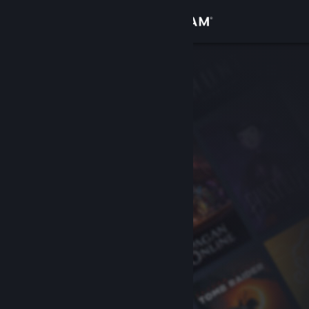
Iniciar sesión
Tienda
Comunidad
Acerca de
Soporte
Cambiar idioma
Obtener la aplicación de Steam Mobile
Ver versión clásica