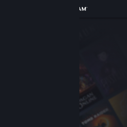
Iniciar sesión
Tienda
Comunidad
Acerca de
Soporte
Cambiar idioma
Obtener la aplicación de Steam Mobile
Ver versión clásica