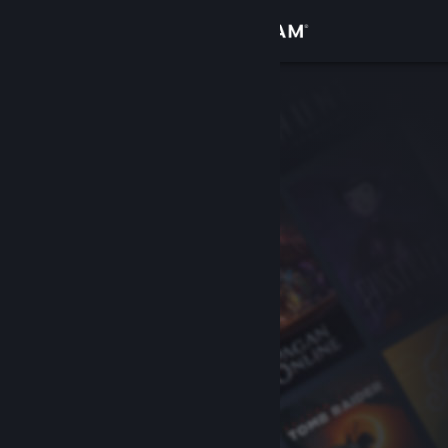
Iniciar sesión
Tienda
Comunidad
Acerca de
Soporte
Cambiar idioma
Obtener la aplicación de Steam Mobile
Ver versión clásica