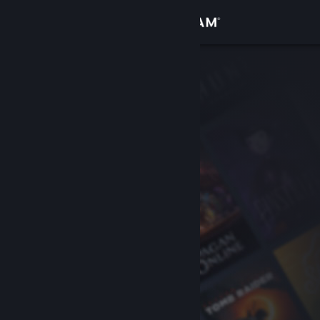
Iniciar sesión
Tienda
Comunidad
Acerca de
Soporte
Cambiar idioma
Obtener la aplicación de Steam Mobile
Ver versión clásica