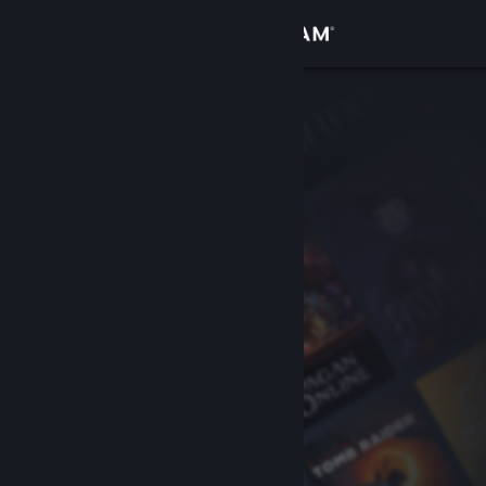
Iniciar sesión
Tienda
Comunidad
Acerca de
Soporte
Cambiar idioma
Obtener la aplicación de Steam Mobile
Ver versión clásica