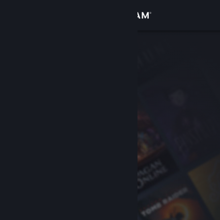
Iniciar sesión
Tienda
Comunidad
Acerca de
Soporte
Cambiar idioma
Obtener la aplicación de Steam Mobile
Ver versión clásica