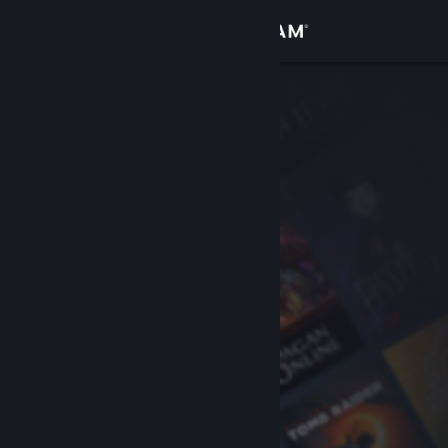
Iniciar sesión
Tienda
Comunidad
Acerca de
Soporte
Cambiar idioma
Obtener la aplicación de Steam Mobile
Ver versión clásica