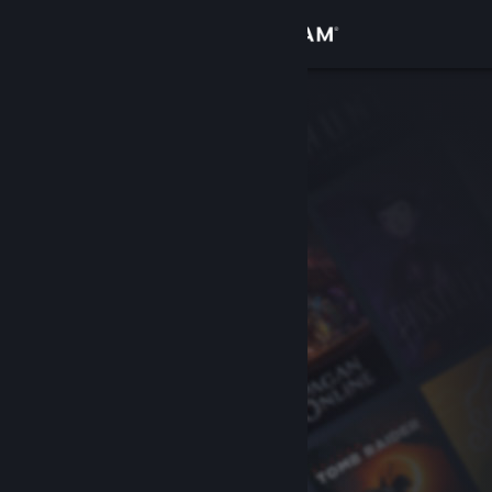
Iniciar sesión
Tienda
Comunidad
Acerca de
Soporte
Cambiar idioma
Obtener la aplicación de Steam Mobile
Ver versión clásica