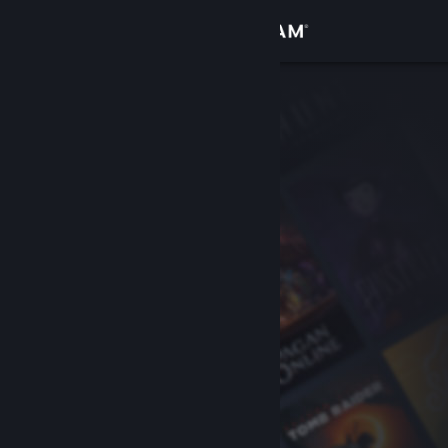
Iniciar sesión
Tienda
Comunidad
Acerca de
Soporte
Cambiar idioma
Obtener la aplicación de Steam Mobile
Ver versión clásica