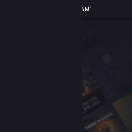
Iniciar sesión
Tienda
Comunidad
Acerca de
Soporte
Cambiar idioma
Obtener la aplicación de Steam Mobile
Ver versión clásica