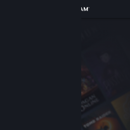
Iniciar sesión
Tienda
Comunidad
Acerca de
Soporte
Cambiar idioma
Obtener la aplicación de Steam Mobile
Ver versión clásica