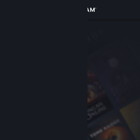
Iniciar sesión
Tienda
Comunidad
Acerca de
Soporte
Cambiar idioma
Obtener la aplicación de Steam Mobile
Ver versión clásica