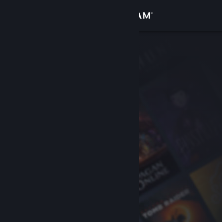
Iniciar sesión
Tienda
Comunidad
Acerca de
Soporte
Cambiar idioma
Obtener la aplicación de Steam Mobile
Ver versión clásica