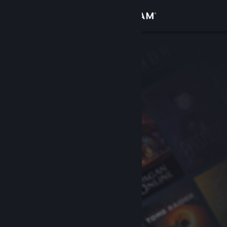
Iniciar sesión
Tienda
Comunidad
Acerca de
Soporte
Cambiar idioma
Obtener la aplicación de Steam Mobile
Ver versión clásica