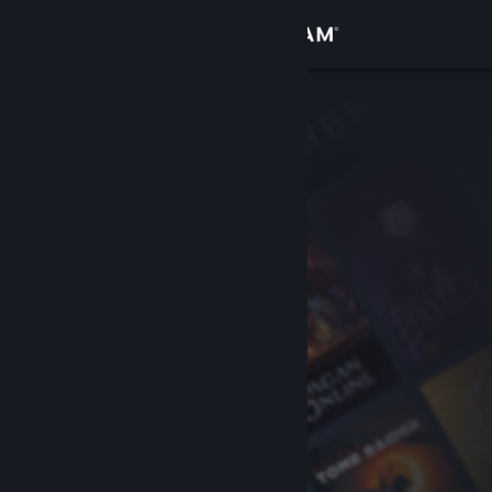
Iniciar sesión
Tienda
Comunidad
Acerca de
Soporte
Cambiar idioma
Obtener la aplicación de Steam Mobile
Ver versión clásica