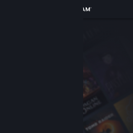
Iniciar sesión
Tienda
Comunidad
Acerca de
Soporte
Cambiar idioma
Obtener la aplicación de Steam Mobile
Ver versión clásica