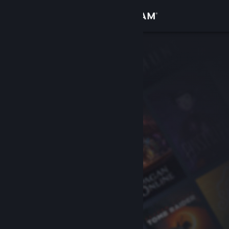
Iniciar sesión
Tienda
Comunidad
Acerca de
Soporte
Cambiar idioma
Obtener la aplicación de Steam Mobile
Ver versión clásica