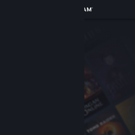
Iniciar sesión
Tienda
Comunidad
Acerca de
Soporte
Cambiar idioma
Obtener la aplicación de Steam Mobile
Ver versión clásica