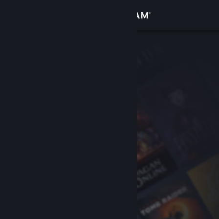
Iniciar sesión
Tienda
Comunidad
Acerca de
Soporte
Cambiar idioma
Obtener la aplicación de Steam Mobile
Ver versión clásica