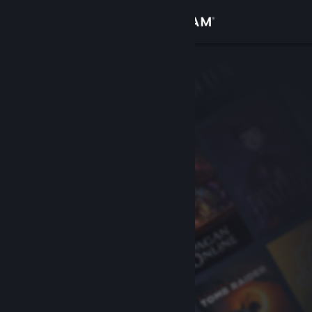
Iniciar sesión
Tienda
Comunidad
Acerca de
Soporte
Cambiar idioma
Obtener la aplicación de Steam Mobile
Ver versión clásica