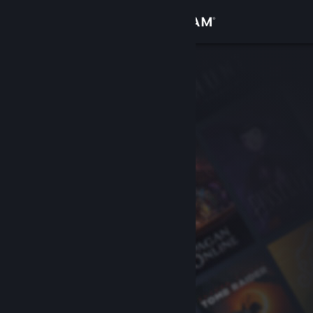
Iniciar sesión
Tienda
Comunidad
Acerca de
Soporte
Cambiar idioma
Obtener la aplicación de Steam Mobile
Ver versión clásica