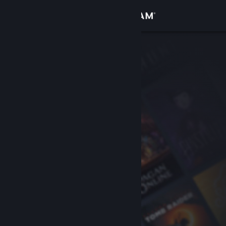
Iniciar sesión
Tienda
Comunidad
Acerca de
Soporte
Cambiar idioma
Obtener la aplicación de Steam Mobile
Ver versión clásica