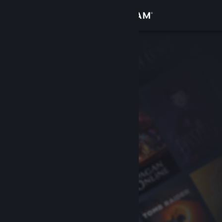
Iniciar sesión
Tienda
Comunidad
Acerca de
Soporte
Cambiar idioma
Obtener la aplicación de Steam Mobile
Ver versión clásica