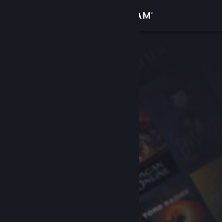
Iniciar sesión
Tienda
Comunidad
Acerca de
Soporte
Cambiar idioma
Obtener la aplicación de Steam Mobile
Ver versión clásica