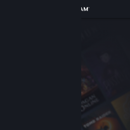
Iniciar sesión
Tienda
Comunidad
Acerca de
Soporte
Cambiar idioma
Obtener la aplicación de Steam Mobile
Ver versión clásica