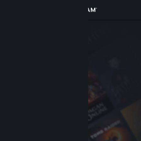
Iniciar sesión
Tienda
Comunidad
Acerca de
Soporte
Cambiar idioma
Obtener la aplicación de Steam Mobile
Ver versión clásica