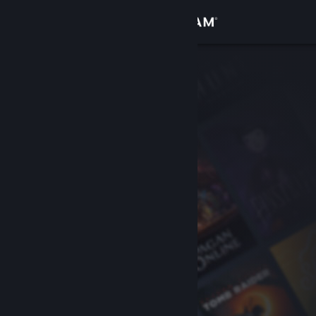
Iniciar sesión
Tienda
Comunidad
Acerca de
Soporte
Cambiar idioma
Obtener la aplicación de Steam Mobile
Ver versión clásica