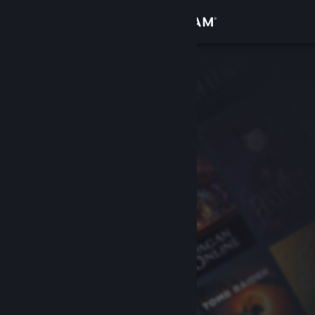
Iniciar sesión
Tienda
Comunidad
Acerca de
Soporte
Cambiar idioma
Obtener la aplicación de Steam Mobile
Ver versión clásica