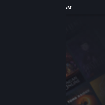
Iniciar sesión
Tienda
Comunidad
Acerca de
Soporte
Cambiar idioma
Obtener la aplicación de Steam Mobile
Ver versión clásica