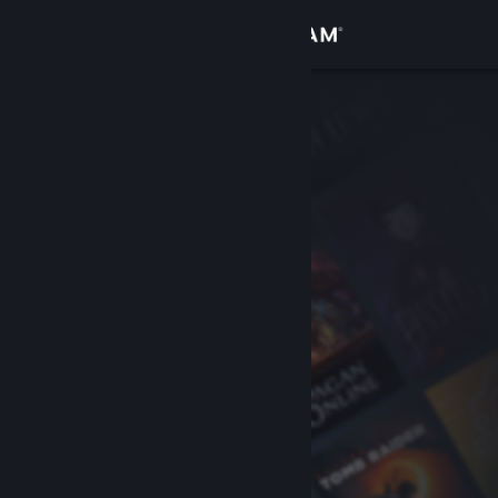
Iniciar sesión
Tienda
Comunidad
Acerca de
Soporte
Cambiar idioma
Obtener la aplicación de Steam Mobile
Ver versión clásica