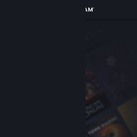
Iniciar sesión
Tienda
Comunidad
Acerca de
Soporte
Cambiar idioma
Obtener la aplicación de Steam Mobile
Ver versión clásica