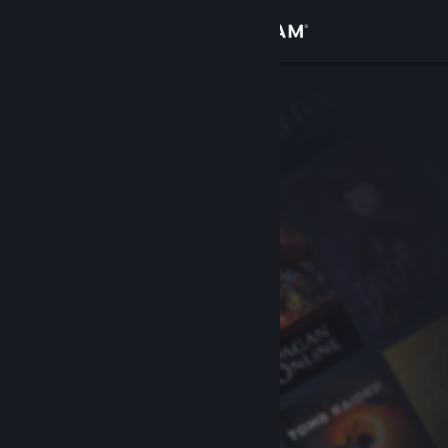
Iniciar sesión
Tienda
Comunidad
Acerca de
Soporte
Cambiar idioma
Obtener la aplicación de Steam Mobile
Ver versión clásica