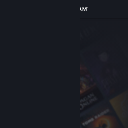
Iniciar sesión
Tienda
Comunidad
Acerca de
Soporte
Cambiar idioma
Obtener la aplicación de Steam Mobile
Ver versión clásica