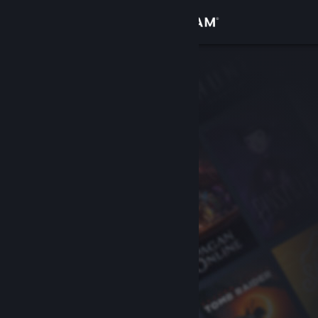
Iniciar sesión
Tienda
Comunidad
Acerca de
Soporte
Cambiar idioma
Obtener la aplicación de Steam Mobile
Ver versión clásica