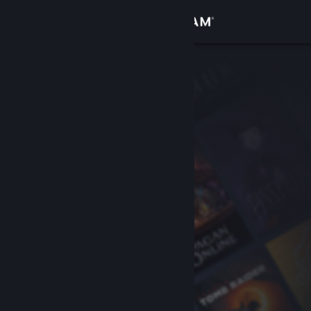
Iniciar sesión
Tienda
Comunidad
Acerca de
Soporte
Cambiar idioma
Obtener la aplicación de Steam Mobile
Ver versión clásica