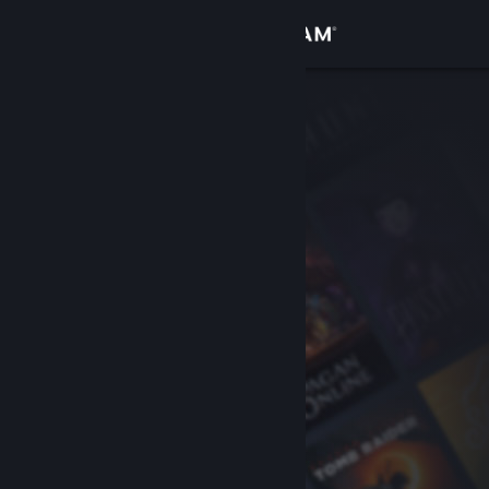
Iniciar sesión
Tienda
Comunidad
Acerca de
Soporte
Cambiar idioma
Obtener la aplicación de Steam Mobile
Ver versión clásica