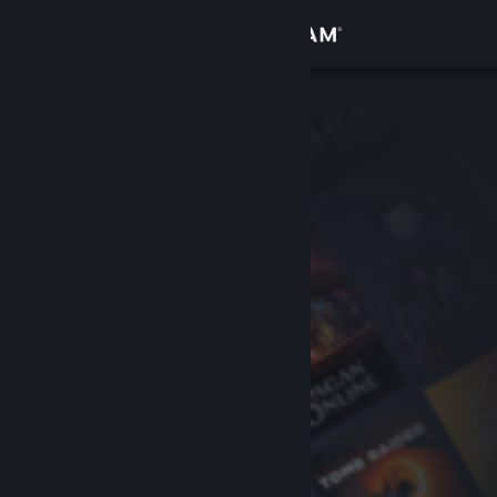
Iniciar sesión
Tienda
Comunidad
Acerca de
Soporte
Cambiar idioma
Obtener la aplicación de Steam Mobile
Ver versión clásica